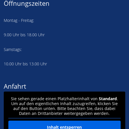
Öffnungszeiten
Montag - Freitag:
9.00 Uhr bis 18.00 Uhr
Samstags:
10.00 Uhr bis 13.00 Uhr
Anfahrt
Sie sehen gerade einen Platzhalterinhalt von
Standard
.
Um auf den eigentlichen Inhalt zuzugreifen, klicken Sie
auf den Button unten. Bitte beachten Sie, dass dabei
Daten an Drittanbieter weitergegeben werden.
Inhalt entsperren