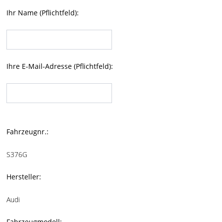
Ihr Name (Pflichtfeld):
Ihre E-Mail-Adresse (Pflichtfeld):
Bitte
lasse
Fahrzeugnr.:
dieses
S376G
Feld
leer.
Hersteller:
Audi
Fahrzeugmodell: