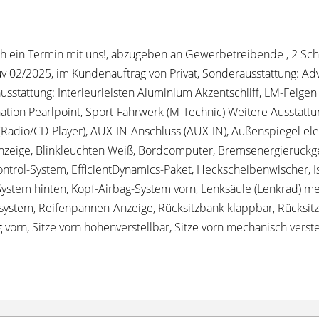
h ein Termin mit uns!, abzugeben an Gewerbetreibende , 2 Schlü
v 02/2025, im Kundenauftrag von Privat, Sonderausstattung: A
usstattung: Interieurleisten Aluminium Akzentschliff, LM-Felgen
ation Pearlpoint, Sport-Fahrwerk (M-Technic) Weitere Ausstattun
dio/CD-Player), AUX-IN-Anschluss (AUX-IN), Außenspiegel elekt
zeige, Blinkleuchten Weiß, Bordcomputer, Bremsenergierück
ntrol-System, EfficientDynamics-Paket, Heckscheibenwischer, Is
System hinten, Kopf-Airbag-System vorn, Lenksäule (Lenkrad) mech
system, Reifenpannen-Anzeige, Rücksitzbank klappbar, Rücksitzl
 vorn, Sitze vorn höhenverstellbar, Sitze vorn mechanisch verst