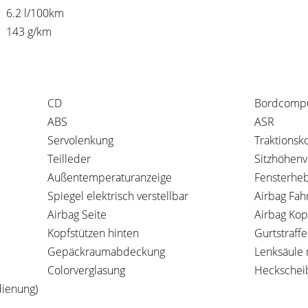
6.2 l/100km
143 g/km
CD
Bordcomp
ABS
ASR
Servolenkung
Traktionsko
Teilleder
Sitzhöhenv
Außentemperaturanzeige
Fensterheb
Spiegel elektrisch verstellbar
Airbag Fah
Airbag Seite
Airbag Kop
Kopfstützen hinten
Gurtstraffe
Gepäckraumabdeckung
Lenksäule 
Colorverglasung
Heckschei
dienung)