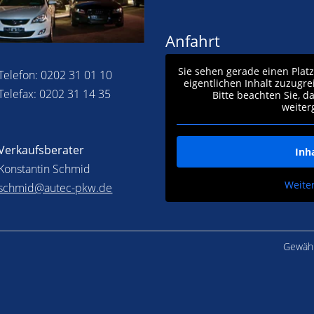
Anfahrt
Sie sehen gerade einen Plat
Telefon: 0202 31 01 10
eigentlichen Inhalt zuzugre
Telefax: 0202 31 14 35
Bitte beachten Sie, d
weiter
Verkaufsberater
Inh
Konstantin Schmid
Weite
schmid@autec-pkw.de
Gewähr