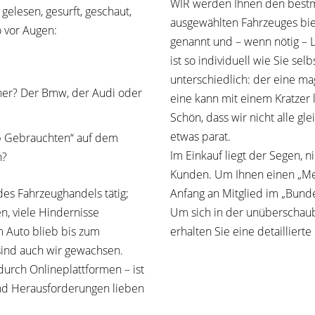
WIR werden Ihnen den bestm
elesen, gesurft, geschaut,
ausgewählten Fahrzeuges b
o vor Augen:
genannt und – wenn nötig – 
ist so individuell wie Sie se
unterschiedlich: der eine m
ner? Der Bmw, der Audi oder
eine kann mit einem Kratzer
Schön, dass wir nicht alle gl
etwas parat.
p Gebrauchten“ auf dem
Im Einkauf liegt der Segen, n
n?
Kunden. Um Ihnen einen „Meh
Anfang an Mitglied im „Bunde
des Fahrzeughandels tätig;
Um sich in der unüberschaub
n, viele Hindernisse
erhalten Sie eine detaillier
 Auto blieb bis zum
 sind auch wir gewachsen.
durch Onlineplattformen – ist
nd Herausforderungen lieben