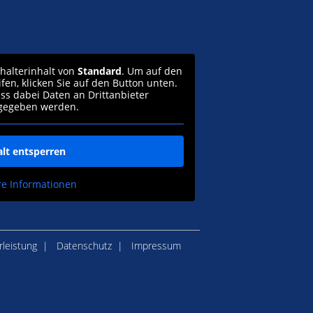
zhalterinhalt von
Standard
. Um auf den
ifen, klicken Sie auf den Button unten.
ass dabei Daten an Drittanbieter
gegeben werden.
alt entsperren
re Informationen
leistung
Datenschutz
Impressum