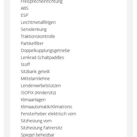
Freisprecheinrichtung
ABS
ESP
Leichtmetallfelgen
Servolenkung
Traktionskontrolle
Partikelfilter
Doppelkupplungsgetriebe
Lenkrad-Schaltpaddles
Stoff
Sitzbank geteilt
Mittelarmlehne
Lendenwirbelstützen
ISOFIX (Kindersitz)
Klimaanlagen
Klimaautomatik/Klimatronic
Fensterheber elektrisch vorn
Sitzheizung vorn
Sitzheizung Fahrersitz
Spiegel beheizbar