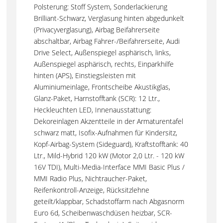
Polsterung: Stoff System, Sonderlackierung
Brilliant-Schwarz, Verglasung hinten abgedunkelt
(Privacyverglasung), Airbag Beifahrerseite
abschaltbar, Airbag Fahrer-/Beifahrerseite, Audi
Drive Select, Außenspiegel asphärisch, links,
Außenspiegel asphärisch, rechts, Einparkhilfe
hinten (APS), Einstiegsleisten mit
Aluminiumeinlage, Frontscheibe Akustikglas,
Glanz-Paket, Harnstofftank (SCR): 12 Ltr.,
Heckleuchten LED, Innenausstattung:
Dekoreinlagen Akzentteile in der Armaturentafel
schwarz matt, Isofix-Aufnahmen für Kindersitz,
Kopf-Airbag-System (Sideguard), Kraftstofftank: 40
Ltr., Mild-Hybrid 120 kW (Motor 2,0 Ltr. - 120 kW
16V TDI), Multi-Media-Interface MMI Basic Plus /
MMI Radio Plus, Nichtraucher-Paket,
Reifenkontroll-Anzeige, Rücksitzlehne
geteilt/klappbar, Schadstoffarm nach Abgasnorm
Euro 6d, Scheibenwaschdüsen heizbar, SCR-